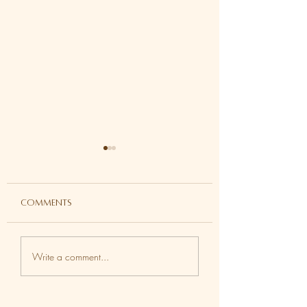
Comments
Why Kundalini Yoga
I Can No Longer
Write a comment...
Isn’t for Everyone:
Afford to Skip 
The Truth Behind Real
Spiritual Practic
Transformation | 為
再也不敢錯過我的