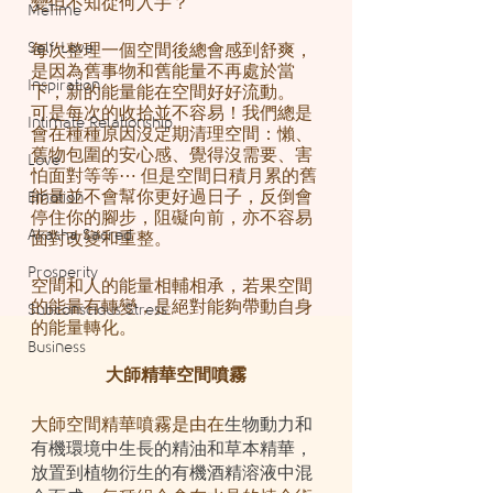
變但不知從何入手？
MeTime
Self-Love
每次整理一個空間後總會感到舒爽，
是因為舊事物和舊能量不再處於當
Inspiration
下，新的能量能在空間好好流動。
可是每次的收拾並不容易！我們總是
Intimate Relationship
會在種種原因沒定期清理空間：懶、
舊物包圍的安心感、覺得沒需要、害
Love
怕面對等等⋯ 但是空間日積月累的舊
能量並不會幫你更好過日子，反倒會
Emotion
停住你的腳步，阻礙向前，亦不容易
Akasha Sacred
面對改變和重整。
Prosperity
空間和人的能量相輔相承，若果空間
的能量有轉變，是絕對能夠帶動自身
Subconscious Stress
的能量轉化。
Business
大師精華空間噴霧
大師空間精華噴霧是由在
生物動力和
有機環境中生長的精油和草本精華，
放置到植物衍生的有機酒精溶液中混