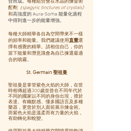
合而成。
每種組合會在水晶的煉金術
酊劑
（spagyric tinctures of crystals)
和
高強度的 Aura-Soma 能量化過程
中得到進一步的能量增強。
每種大師精華各自為空間帶來不一樣
的頻率和能量。我們建議使用
直覺
選
擇有感覺的精華。請相信自己，你的
當下能量和潛意識會為自己揀選最適
合的噴霧。
St. Germain 聖祖曼
聖祖曼是掌管紫色火焰的大師，在世
時相傳超過300歲並曾在不同年代於
不同的國家以不同的身份出現，擅於
表達、有幽默感、懂多國語言及多種
樂器，更曾於別人面前展示煉金術。
而紫色火焰是溫柔而有力量的火焰，
有助轉化和蛻變。