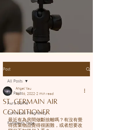
Post
All Posts
Angel Yau
All Posts
Apr 16, 2022
2 min read
St. Germain Air
Aura Soma
Conditioner
Conscious Pregnancy
最近有為房間做斷捨離嗎？有沒有覺
Kundalini Yoga
得捨棄物品覺得很困難，或者想要改