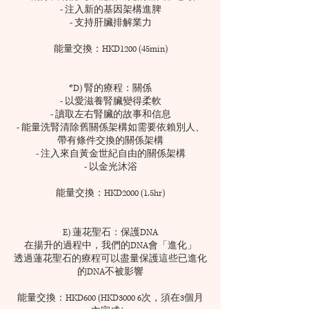
- 注入新的基因架構進脾
- 支持肝臟排解業力
能量交換：HKD1200 (45min)
*D) 腎的療程：關係
- 以愛滋養腎臟變得柔軟
- 讀取左右腎臟的故事和信息
- 能量洗腎清除舊關係架構如需要依賴別人、
帶有條件交換的關係架構
- 注入來自黃金世紀自由的關係架構
- 以金光沐浴
能量交換：HKD2000 (1.5hr)
E) 蓮花聖石：保護DNA
在揚升的過程中，我們的DNA會「進化」
透過蓮花聖石的療程可以盡量保護這些已進化
的DNA不被影響
能量交換：HKD600 (HKD3000 6次，須在3個月