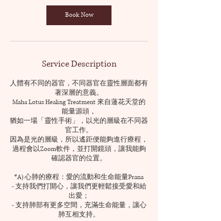
i
n
Book Now
Service Description
人體有不同的器官，不同器官在靈性層面都有
著深層的意義。
Maha Lotus Healing Treatment 來自蓮花天堂的
能量源頭，
猶如一場「靈性手術」，以光的層級在不同器
官工作。
因為是光的層級，所以遙距便能夠進行療程，
過程會以Zoom軟件，並打開鏡頭，讓我能夠
確認器官的位置。
*A) 心肺的療程：愛的流動和生命能量Prana
- 支持我們打開心，讓我們更輕鬆接受愛和給
出愛；
- 支持肺部有更多空間，充滿生命能量，讓心
肺互相支持。