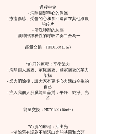
過程中會
- 消除捆綁￼心的保護
- 療癒傷感、受傷的心和拿回遺留在其他維度
的碎片
- 清洗肺部的灰塵
- 讓肺部跟神性的呼吸節奏二合為一
能量交換：HKD1500 (1 hr)
*B) 肝的療程：平衡業力
- 消除個人層級、家庭層級、國家層級的業力
架構
- 業力消除後，讓大家有更多心力活出今生的
自己
- 注入我個人肝臟能量品質：平靜、純淨、光
芒
能量交換：HKD1200 (45min)
*C) 脾的療程：活出光
- 清除舊有認為不能活出光的基因和念頭