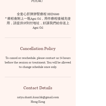
內完成）
全套心肝脾肺腎療程 HKD5500
* 療程會附上一瓶Agni Oil，用作療程後補充使
用，請提供SF到付地址，好讓我們給你送上
Agni Oil
Cancellation Policy
To cancel or reschedule, please contact us 24 hours
before the session or treatment. You will be allowed
to change schedule once only.
Contact Details
satya.shanti.kaur.hk@gmail.com
Hong Kong