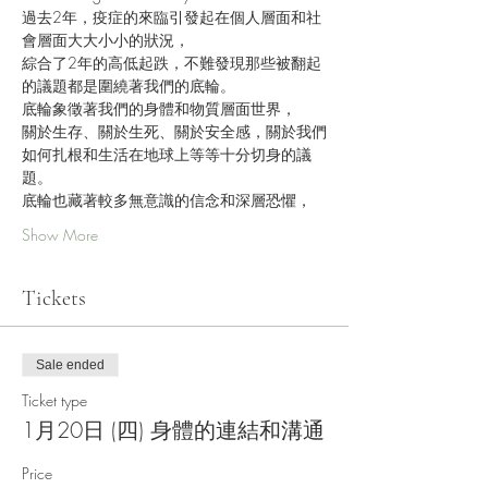
過去2年，疫症的來臨引發起在個人層面和社
會層面大大小小的狀況，
綜合了2年的高低起跌，不難發現那些被翻起
的議題都是圍繞著我們的底輪。
底輪象徵著我們的身體和物質層面世界，
關於生存、關於生死、關於安全感，關於我們
如何扎根和生活在地球上等等十分切身的議
題。
底輪也藏著較多無意識的信念和深層恐懼，
Show More
Tickets
Sale ended
Ticket type
1月20日 (四) 身體的連結和溝通
Price