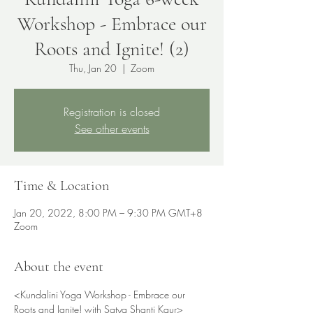
Workshop - Embrace our
Roots and Ignite! (2)
Thu, Jan 20
  |  
Zoom
Registration is closed
See other events
Time & Location
Jan 20, 2022, 8:00 PM – 9:30 PM GMT+8
Zoom
About the event
<Kundalini Yoga Workshop - Embrace our 
Roots and Ignite! with Satya Shanti Kaur>