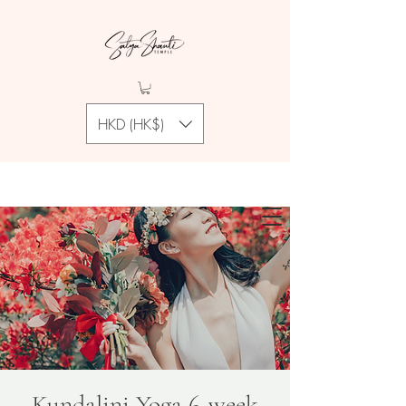
HKD (HK$)
Kundalini Yoga 6-week