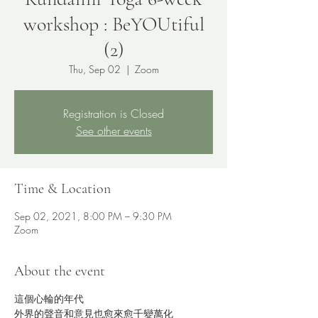
workshop : BeYOUtiful
(2)
Thu, Sep 02
  |  
Zoom
Registration is Closed
See other events
Time & Location
Sep 02, 2021, 8:00 PM – 9:30 PM
Zoom
About the event
這個心輪的年代
外界的聲音和意見也愈來愈千變萬化