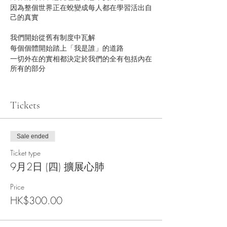
因為整個世界正在蛻變成每人都在學習活出自
己的真實
我們開始從舊有制度中瓦解
每個個體開始踏上「我是誰」的道路
一切外在的實相都決定於我們的全有包括內在
所有的部分
從外在的注意力回到內在才能清晰自己我是誰
由這兒為出發點
Tickets
根據自己的心從心而活
走上屬於自己的道路
Sale ended
When you be you, you are beautiful.
當你成為你自己，你總是美麗的。
Ticket type
9月2日 (四) 擴展心肺
靈魂投身成為地球人
選擇了這個身體
Price
必然有祂神聖的安排和經歷
HK$300.00
當我們帶著覺知回到身體合而為一
就是靈魂神聖的體現