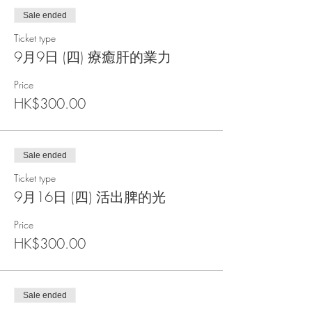
這6星期的工作坊
Sale ended
我們會練習連結內在不同器官
Ticket type
強化我們跟內在的覺察力
9月9日 (四) 療癒肝的業力
日期：
Price
8月26日 (四) 打開身體的覺知
HK$300.00
9月2日 (四) 擴展心肺
9月9日 (四) 療癒肝的業力
9月16日 (四) 活出脾的光
9月23日 (四) 從關係中活出自己的腎臟
Sale ended
9月30日 (四) 認識你的神聖殿堂
Ticket type
時間：8:00pm-9:30pm
9月16日 (四) 活出脾的光
地點：Zoom
能量交換：$300/堂；$1800/6堂送一次蓮
Price
花聖石療程#
HK$300.00
主持人：Satya Shanti Kaur
#蓮花聖石療程 - 來自蓮花天堂和金光的能量
能夠保護DNA，DNA形成了我們獨特光的品
Sale ended
質，這光是靈魂能夠辨認身體的印記。