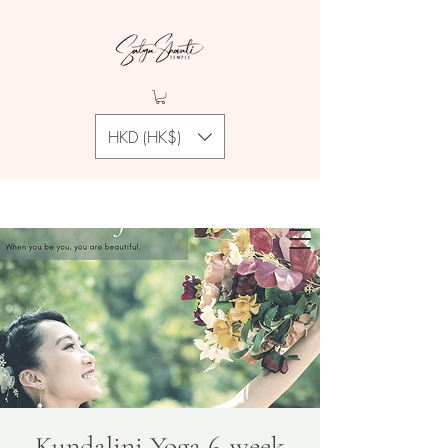
HKD (HK$)
Kundalini Yoga 6-week