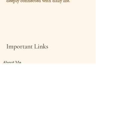
deeply connected with daily life.
Important Links
About Me
Shop Now
My Blog
Client Speaks
Contact Me