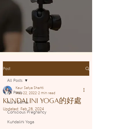
Post
All Posts
Kaur Satya Shanti
All Posts
May 22, 2022
2 min read
Kundalini Yoga的好處
Aura Soma
Updated:
Feb 28, 2024
Conscious Pregnancy
Kundalini Yoga