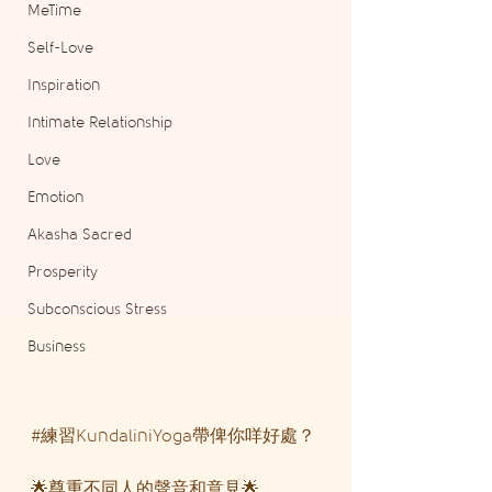
MeTime
Self-Love
Inspiration
Intimate Relationship
Love
Emotion
Akasha Sacred
Prosperity
Subconscious Stress
Business
#練習KundaliniYoga帶俾你咩好處
？
🌟尊重不同人的聲音和意見🌟