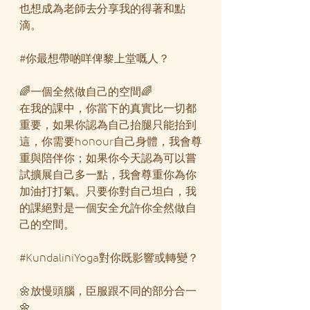
也想成為老師去分享我的得著和點
滴。
#你最想帶啲咩俾黎上堂嘅人
？
🌈一個全然做自己的空間🌈
在我的課中，你當下的真實比一切都
重要，如果你認為自己抬腿只能抬到
這，你需要honour自己身體，我會尊
重與陪伴你；如果你今天認為可以嘗
試擴展自己多一點，我會尊重你為你
加油打打氣。只要你對自己坦白，我
的課絕對是一個安全允許你全然做自
己的空間。
#KundaliniYoga對你既影響或轉變
？
🌼放慢頭腦，臣服跟不同的部分合一
🌼