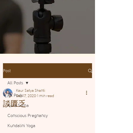
Post
All Posts
Kaur Satya Shanti
All Posts
Sep 17, 2020
1 min read
談匱乏
Aura Soma
Conscious Pregnancy
Kundalini Yoga