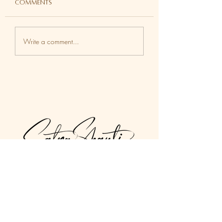
Comments
2025年的年度油是什
3個重要心態協助
Write a comment...
麼？ | What Will the
不在計劃中的事情 |
Aura Soma Bottle of
Positive Mindset
2025 Look Like?
when things do
go as planned
Bringing Spirituality into your Everyday
Reality
Spirituality is not something distant, but