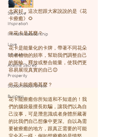
MeTime
大家好，這次想跟大家說說的是《花
Self-Love
卡療癒》🌻
Inspiration
🌸花卡是甚麼？
Intimate Relationship
Love
花卡是能量化的卡牌，帶著不同花朵
Emotion
或者植物的頻率，幫助我們調整自己
的脈輪，釋放或整合能量，使我們更
Akasha Sacred
容易展現真實的自己😊
Prosperity
🌸花卡能療癒甚麼？
Subconscious Stress
Business
花卡能療癒你所知道和不知道的！我
們的腦袋最擅長欺騙，讓我們以為自
己沒事，可是潛意識或者身體所藏著
的比我們自己想像中更深。自以為需
要被療癒的地方，跟真正需要的可能
完全不一樣：例如想療癒的是憤怒，