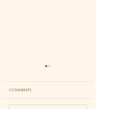
Comments
Why Kundalini Yoga
I Can No Longer
Write a comment...
Isn’t for Everyone:
Afford to Skip 
The Truth Behind Real
Spiritual Practic
Transformation | 為
再也不敢錯過我的