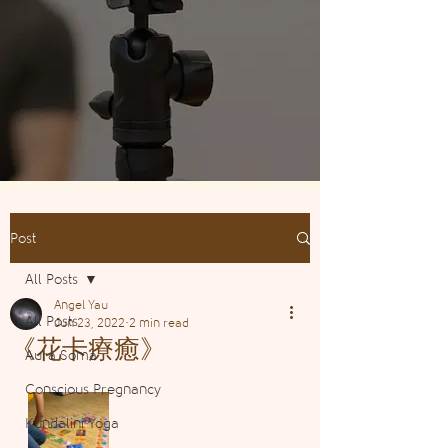
Post
All Posts
Angel Yau
All Posts
Jun 23, 2022
2 min read
《花卡療癒》
Aura Soma
Conscious Pregnancy
Kundalini Yoga