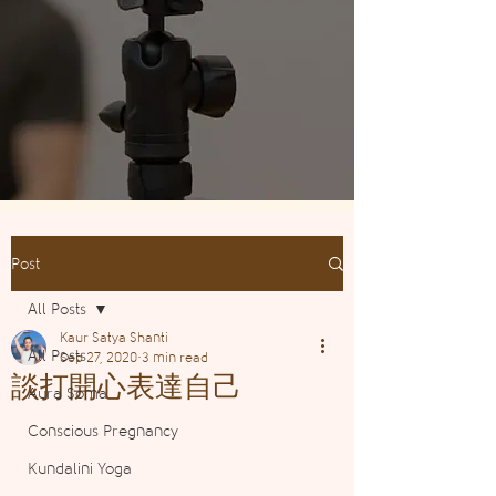
Post
All Posts
Kaur Satya Shanti
All Posts
Sep 27, 2020
3 min read
談打開心表達自己
Aura Soma
Conscious Pregnancy
Kundalini Yoga