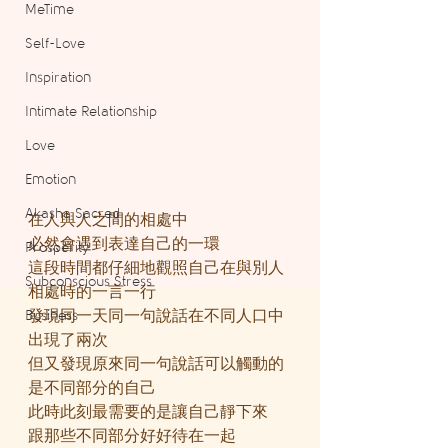
MeTime
Self-Love
Inspiration
Intimate Relationship
Love
Emotion
Akasha Sacred
在人與人之間的相處中
必然會遇到表達自己的一環
Prosperity
這段時間都仔細地觀照自己在與別人
Subconscious Stress
相處時的一言一行
Business
發現同一天同一句說話在不同人口中
出現了兩次
但又發現原來同一句說話可以觸動的
是不同部分的自己
此時此刻最需要的是讓自己靜下來
跟那些不同部分好好待在一起